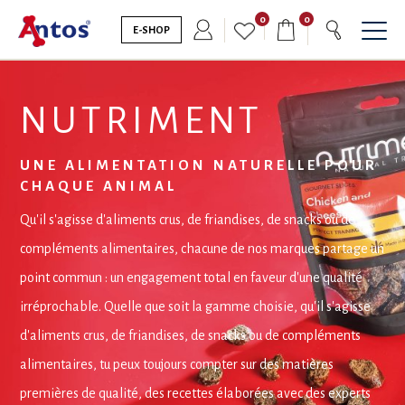
0
0
E-SHOP
NUTRIMENT
UNE ALIMENTATION NATURELLE POUR
CHAQUE ANIMAL
Qu'il s'agisse d'aliments crus, de friandises, de snacks ou de
compléments alimentaires, chacune de nos marques partage un
point commun : un engagement total en faveur d'une qualité
irréprochable. Quelle que soit la gamme choisie, qu'il s'agisse
d'aliments crus, de friandises, de snacks ou de compléments
alimentaires, tu peux toujours compter sur des matières
premières de qualité, des recettes élaborées avec des experts