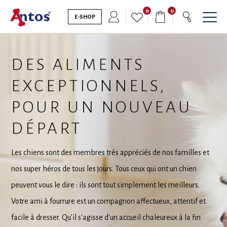
0
0
E-SHOP
DES ALIMENTS
EXCEPTIONNELS,
POUR UN NOUVEAU
DÉPART
Les chiens sont des membres très appréciés de nos familles et
nos super héros de tous les jours. Tous ceux qui ont un chien
peuvent vous le dire : ils sont tout simplement les meilleurs.
Votre ami à fourrure est un compagnon affectueux, attentif et
facile à dresser. Qu'il s'agisse d'un accueil chaleureux à la fin