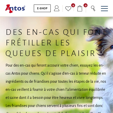
0
0
E-SHOP
DES EN-CAS QUI FONT
FRÉTILLER LES
QUEUES DE PLAISIR
Pour des en-cas qui feront accourir votre chien, essayez les en-
cas Antos pour chiens. Qu'il s'agisse d'en-cas à teneur réduite en
ingrédients ou de friandises pour toutes les étapes de la vie, nos
en-cas veillent à fournir à votre chien l'alimentation équilibrée
et saine dont il a besoin pour être heureux et vivre longtemps.
Les friandises pour chiens servent à plusieurs fins et sont donc