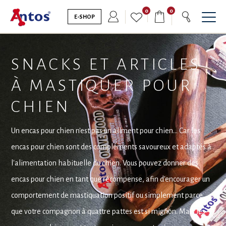
0
0
E-SHOP
SNACKS ET ARTICLES
À MASTIQUER POUR
CHIEN
Un encas pour chien n'est pas un aliment pour chien... Car les
encas pour chien sont des compléments savoureux et adaptés à
l'alimentation habituelle du chien. Vous pouvez donner des
encas pour chien en tant que récompense, afin d'encourager un
comportement de mastiquation positif ou simplement parce
que votre compagnon à quattre pattes est si mignon. Mais les