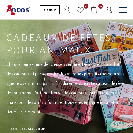
0
0
E-SHOP
CADEAUX DE FÊTES
POUR ANIMAUX
Chaque jour est une délicieuse aventure. Découvre la joie d'offrir
des cadeaux et personnalise-les avec nos produits mémorables.
Quelle que soit l'occasion, fait durer le plaisir. Le cadeau de rêve
de ton animal t'attend. Trouve des cadeaux pour chiens, pour
chats, pour les amis à fourrure. Trouve les en ligne et fait-toi
livrer directement.
COFFRETS SÉLECTION