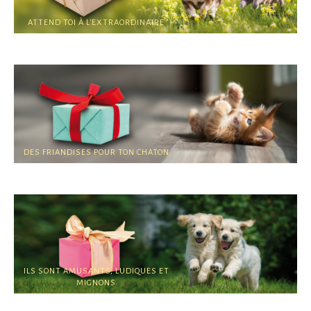
ATTEND TOI À L'EXTRAORDINAIRE
PÂQUES
DES FRIANDISES POUR TON CHATON
CHATONS
ILS SONT AMUSANTS, LUDIQUES ET
MIGNONS
CHIOTS