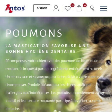
0
0
E-SHOP
POUMONS
LA MASTICATION FAVORISE UNE
BONNE HYGIÈNE DENTAIRE
Récompensez votre chien avec des poumons de bœuf et de
mouton, fabriqués à partir d'ingrédients entièrement naturels.
Un en-cas sain et savoureux pour faire plaisir à votre chien et le
récompenser. Produits idéaux pour les chiens souffrant
d'allergies ou d'intolérances. Les produits ne contiennent aucun
additif et leur texture croquante participe à favoriser la santé
dentaire.