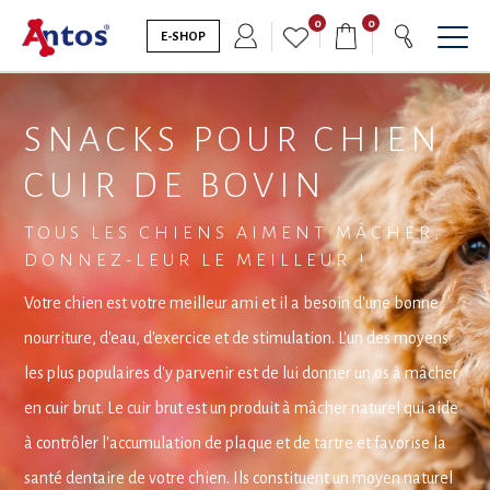
0
0
E-SHOP
SNACKS POUR CHIEN
CUIR DE BOVIN
TOUS LES CHIENS AIMENT MÂCHER,
DONNEZ-LEUR LE MEILLEUR !
Votre chien est votre meilleur ami et il a besoin d'une bonne
nourriture, d'eau, d'exercice et de stimulation. L'un des moyens
les plus populaires d'y parvenir est de lui donner un os à mâcher
en cuir brut. Le cuir brut est un produit à mâcher naturel qui aide
à contrôler l'accumulation de plaque et de tartre et favorise la
santé dentaire de votre chien. Ils constituent un moyen naturel