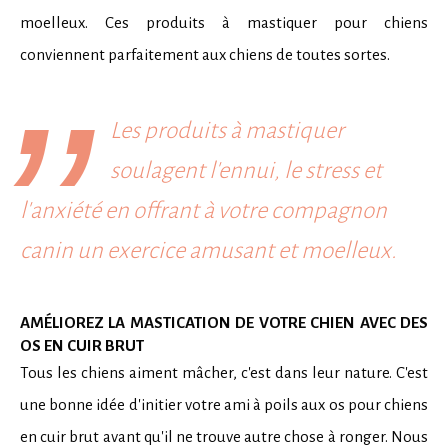
moelleux. Ces produits à mastiquer pour chiens
conviennent parfaitement aux chiens de toutes sortes.
’’
Les produits à mastiquer
soulagent l'ennui, le stress et
l'anxiété en offrant à votre compagnon
canin un exercice amusant et moelleux.
AMÉLIOREZ LA MASTICATION DE VOTRE CHIEN AVEC DES
OS EN CUIR BRUT
Tous les chiens aiment mâcher, c'est dans leur nature. C'est
une bonne idée d'initier votre ami à poils aux os pour chiens
en cuir brut avant qu'il ne trouve autre chose à ronger. Nous