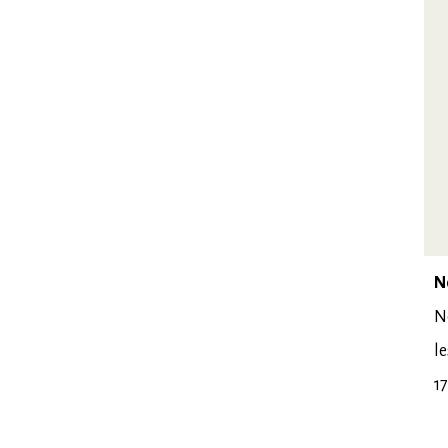
N
No
l
1