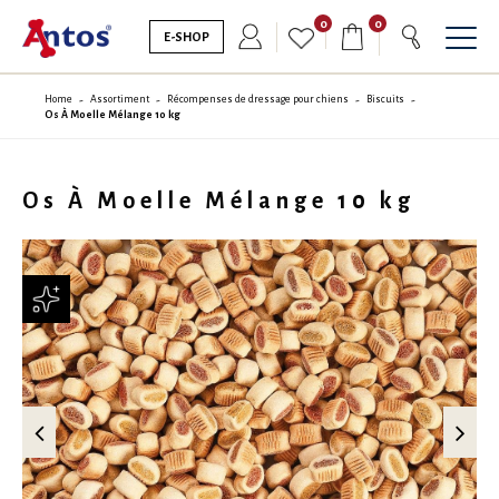
0
0
E-SHOP
Home
Assortiment
Récompenses de dressage pour chiens
Biscuits
Os À Moelle Mélange 10 kg
Os À Moelle Mélange 10 kg