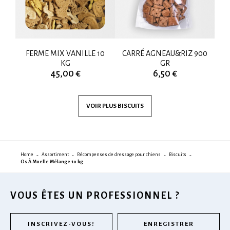
G
FERME MIX VANILLE 10
CARRÉ AGNEAU&RIZ 900
N
KG
GR
45,00 €
6,50 €
VOIR PLUS
BISCUITS
Home
Assortiment
Récompenses de dressage pour chiens
Biscuits
Os À Moelle Mélange 10 kg
VOUS ÊTES UN PROFESSIONNEL ?
INSCRIVEZ-VOUS!
ENREGISTRER