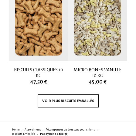
KG
BISCUITS CLASSIQUES 10
MICRO BONES VANILLE
J
KG
10 KG
47,50 €
45,00 €
VOIR PLUS
BISCUITS EMBALLÉS
Home
Assortiment
Récompenses de dressage pour chiens
Biscuits Emballés
Puppy Bones 400 gr