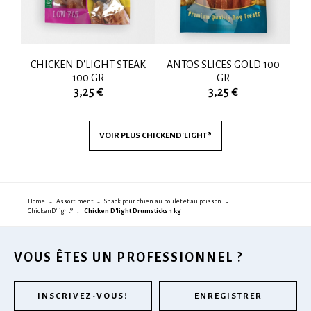
CK
CHICKEN D'LIGHT STEAK
ANTOS SLICES GOLD 100
A
100 GR
GR
3,25 €
3,25 €
VOIR PLUS
CHICKEND'LIGHT®
Home
Assortiment
Snack pour chien au poulet et au poisson
ChickenD'light®
Chicken D'light Drumsticks 1 kg
VOUS ÊTES UN PROFESSIONNEL ?
INSCRIVEZ-VOUS!
ENREGISTRER