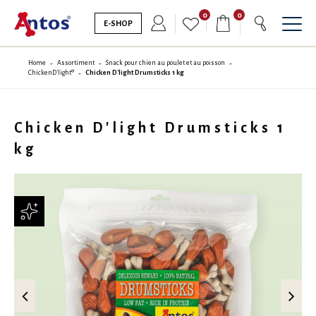
0
0
E-SHOP
Home
Assortiment
Snack pour chien au poulet et au poisson
ChickenD'light®
Chicken D'light Drumsticks 1 kg
Chicken D'light Drumsticks 1
kg