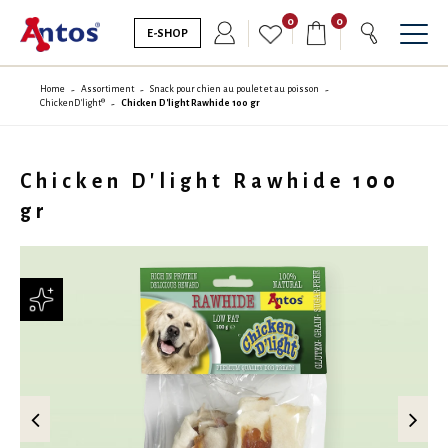
0
0
E-SHOP
Home
Assortiment
Snack pour chien au poulet et au poisson
ChickenD'light®
Chicken D'light Rawhide 100 gr
Chicken D'light Rawhide 100
gr