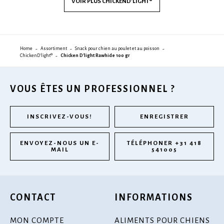
VOIR PLUS
CHICKEND'LIGHT®
Home
Assortiment
Snack pour chien au poulet et au poisson
ChickenD'light®
Chicken D'light Rawhide 100 gr
VOUS ÊTES UN PROFESSIONNEL ?
INSCRIVEZ-VOUS!
ENREGISTRER
ENVOYEZ-NOUS UN E-
TÉLÉPHONER +31 418
MAIL
541005
CONTACT
INFORMATIONS
MON COMPTE
ALIMENTS POUR CHIENS