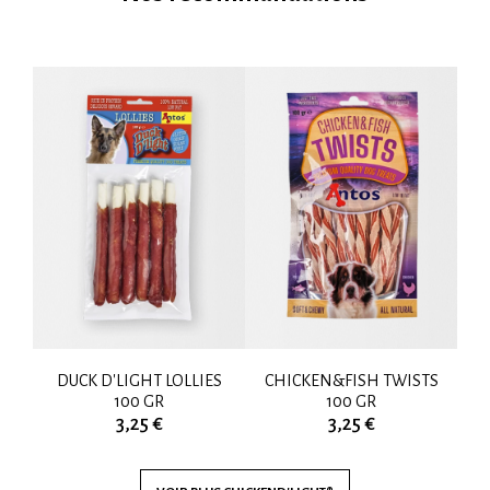
S
DUCK D'LIGHT LOLLIES
CHICKEN&FISH TWISTS
A
100 GR
100 GR
3,25 €
3,25 €