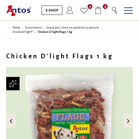
0
0
E-SHOP
Home
Assortiment
Snack pour chien au poulet et au poisson
ChickenD'light®
Chicken D'light Flags 1 kg
Chicken D'light Flags 1 kg