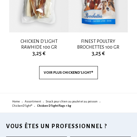
00
CHICKEN D'LIGHT
FINEST POULTRY
RAWHIDE 100 GR
BROCHETTES 100 GR
3,25 €
3,25 €
VOIR PLUS
CHICKEND'LIGHT®
Home
Assortiment
Snack pour chien au poulet et au poisson
ChickenD'light®
Chicken D'light Flags 1 kg
VOUS ÊTES UN PROFESSIONNEL ?